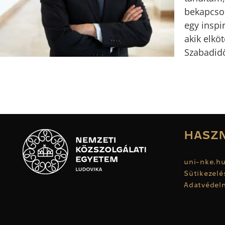
bekapcsol
egy inspi
akik elköt
Szabadidő
HASZN
uni-nke.h
Sütikezelé
Adatvédelm