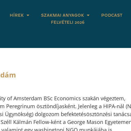
HÍREK
SZAKMAI ANYAGOK
PODCAST
FELVÉTELI 2026
 Ádám
sity of Amsterdam BSc Economics szakán végeztem,
m Peregrinum ösztöndíjasként. Jelenleg a HIPA-nál (
si Ügynökség) dolgozom befektetésösztönzési tanács
 Széll Kálmán Fellow-ként a George Mason Egyeteme
, valamint egy washingtoni NGO munkájába is