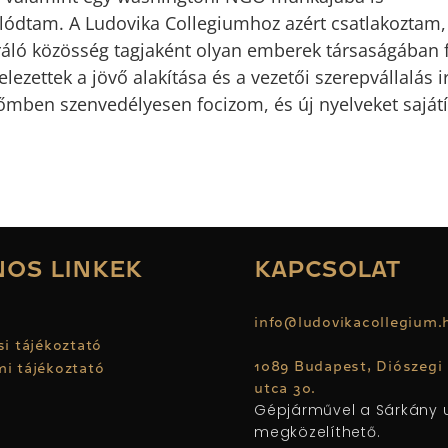
ódtam. A Ludovika Collegiumhoz azért csatlakoztam,
ráló közösség tagjaként olyan emberek társaságában f
elezettek a jövő alakítása és a vezetői szerepvállalás i
mben szenvedélyesen focizom, és új nyelveket sajátít
OS LINKEK
KAPCSOLAT
u
info@ludovikacollegium
si tájékoztató
1089 Budapest, Diószegi
i tájékoztató
utca 30.
Gépjárművel a Sárkány u
megközelíthető.