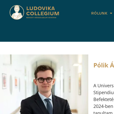
RÓLUNK
Pólik
A Univer
Stipendiu
Befekteté
2024-ben
tanultam