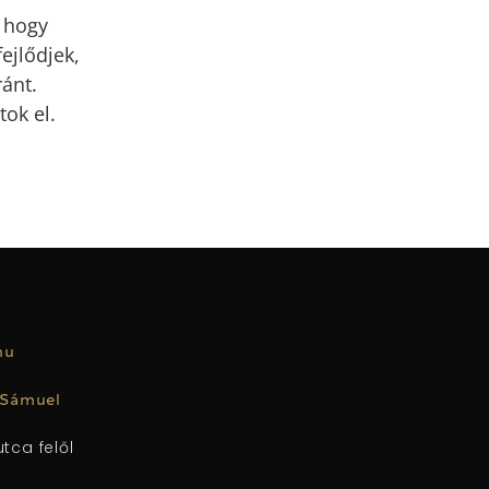
 hogy
ejlődjek,
ránt.
ok el.
.hu
 Sámuel
tca felől