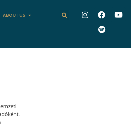
ABOUT US
Nemzeti
adóként.
n