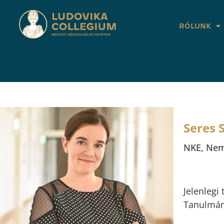
RÓLUNK
Seres 
NKE, Nem
Jelenleg
Tanulmán