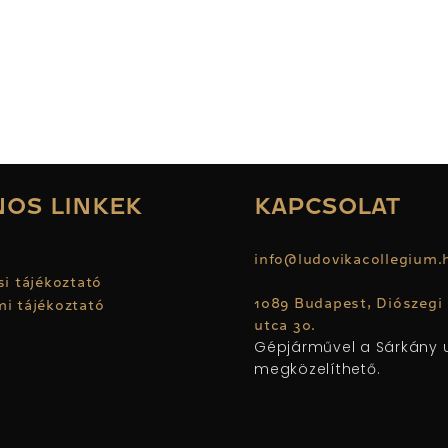
OS LINKEK
KAPCSOLAT
u
info@ludovikacollegium
si tájékoztató
1089 Budapest, Diószegi
i tájékoztató
utca 30.
Gépjárművel a Sárkány u
megközelíthető.