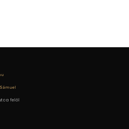
.hu
 Sámuel
tca felől