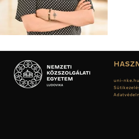
HASZN
uni-nke.h
Sütikezelé
Adatvédelm