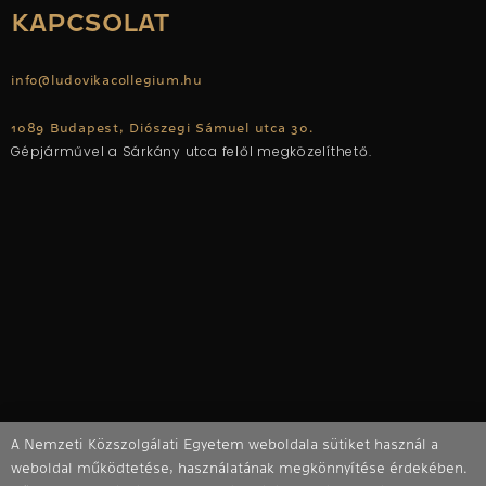
KAPCSOLAT
info@ludovikacollegium.hu
1089 Budapest, Diószegi Sámuel utca 30.
Gépjárművel a Sárkány utca felől megközelíthető.
A Nemzeti Közszolgálati Egyetem weboldala sütiket használ a
weboldal működtetése, használatának megkönnyítése érdekében.