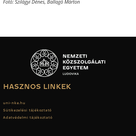
Fotó: Szilágyi Dénes, Ballagó Márton
HASZNOS LINKEK
uni-nke.hu
Sütikezelési tájékoztató
Adatvédelmi tájékoztató