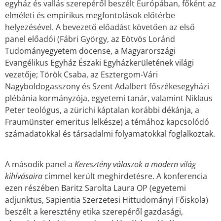
egyház és vallás szerepéről beszélt Európában, főként az
elméleti és empirikus megfontolások előtérbe
helyezésével. A bevezető előadást követően az első
panel előadói (Fábri György, az Eötvös Loránd
Tudományegyetem docense, a Magyarországi
Evangélikus Egyház Északi Egyházkerületének világi
vezetője; Török Csaba, az Esztergom-Vári
Nagyboldogasszony és Szent Adalbert főszékesegyházi
plébánia kormányzója, egyetemi tanár, valamint Niklaus
Peter teológus, a zürichi káptalan korábbi dékánja, a
Fraumünster emeritus lelkésze) a témához kapcsolódó
számadatokkal és társadalmi folyamatokkal foglalkoztak.
A második panel a
Keresztény válaszok a modern világ
kihívásaira
címmel került meghirdetésre. A konferencia
ezen részében Baritz Sarolta Laura OP (egyetemi
adjunktus, Sapientia Szerzetesi Hittudományi Főiskola)
beszélt a keresztény etika szerepéről gazdasági,