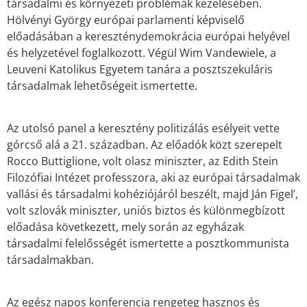
társadalmi és környezeti problémák kezelésében.
Hölvényi György európai parlamenti képviselő
előadásában a kereszténydemokrácia európai helyével
és helyzetével foglalkozott. Végül Wim Vandewiele, a
Leuveni Katolikus Egyetem tanára a posztszekuláris
társadalmak lehetőségeit ismertette.
Az utolsó panel a keresztény politizálás esélyeit vette
górcső alá a 21. században. Az előadók közt szerepelt
Rocco Buttiglione, volt olasz miniszter, az Edith Stein
Filozófiai Intézet professzora, aki az európai társadalmak
vallási és társadalmi kohéziójáról beszélt, majd Ján Figel’,
volt szlovák miniszter, uniós biztos és különmegbízott
előadása következett, mely során az egyházak
társadalmi felelősségét ismertette a posztkommunista
társadalmakban.
Az egész napos konferencia rengeteg hasznos és