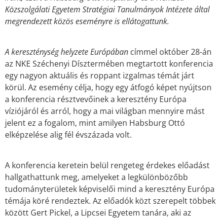
Közszolgálati Egyetem Stratégiai Tanulmányok Intézete által
megrendezett közös eseményre is ellátogattunk.
A kereszténység helyzete Európában
címmel október 28-án
az NKE Széchenyi Dísztermében megtartott konferencia
egy nagyon aktuális és roppant izgalmas témát járt
körül. Az esemény célja, hogy egy átfogó képet nyújtson
a konferencia résztvevőinek a keresztény Európa
víziójáról és arról, hogy a mai világban mennyire mást
jelent ez a fogalom, mint amilyen Habsburg Ottó
elképzelése alig fél évszázada volt.
A konferencia keretein belül rengeteg érdekes előadást
hallgathattunk meg, amelyeket a legkülönbözőbb
tudományterületek képviselői mind a keresztény Európa
témája köré rendeztek. Az előadók közt szerepelt többek
között Gert Pickel, a Lipcsei Egyetem tanára, aki az