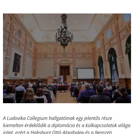
A Ludovika Collegium hallgatóinak egy jelentős része
kiemelten érdeklődik a diplomácia és a külkapcsolatok világa
iránt, ezért a Habsburg Ottó Alapítvány és a Nemzeti