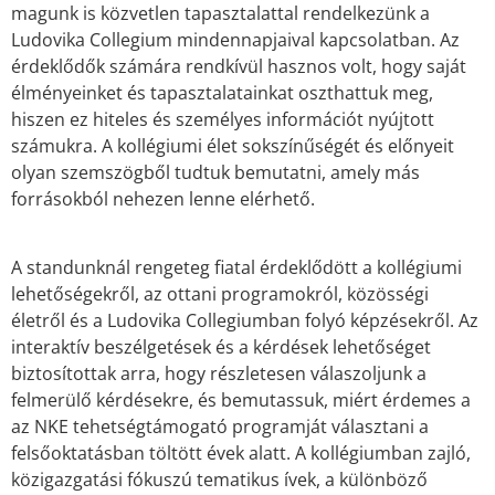
magunk is közvetlen tapasztalattal rendelkezünk a
Ludovika Collegium mindennapjaival kapcsolatban. Az
érdeklődők számára rendkívül hasznos volt, hogy saját
élményeinket és tapasztalatainkat oszthattuk meg,
hiszen ez hiteles és személyes információt nyújtott
számukra. A kollégiumi élet sokszínűségét és előnyeit
olyan szemszögből tudtuk bemutatni, amely más
forrásokból nehezen lenne elérhető.
A standunknál rengeteg fiatal érdeklődött a kollégiumi
lehetőségekről, az ottani programokról, közösségi
életről és a Ludovika Collegiumban folyó képzésekről. Az
interaktív beszélgetések és a kérdések lehetőséget
biztosítottak arra, hogy részletesen válaszoljunk a
felmerülő kérdésekre, és bemutassuk, miért érdemes a
az NKE tehetségtámogató programját választani a
felsőoktatásban töltött évek alatt. A kollégiumban zajló,
közigazgatási fókuszú tematikus ívek, a különböző