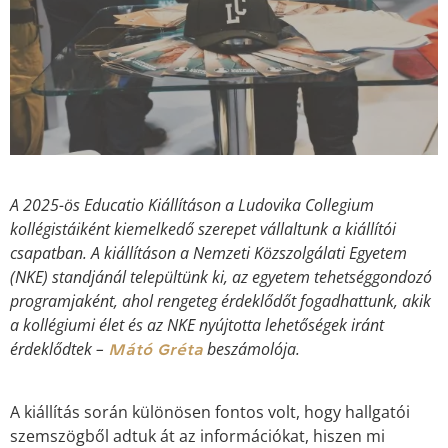
A 2025-ös Educatio Kiállításon a Ludovika Collegium
kollégistáiként kiemelkedő szerepet vállaltunk a kiállítói
csapatban. A kiállításon a Nemzeti Közszolgálati Egyetem
(NKE) standjánál települtünk ki, az egyetem tehetséggondozó
programjaként, ahol rengeteg érdeklődőt fogadhattunk, akik
a kollégiumi élet és az NKE nyújtotta lehetőségek iránt
érdeklődtek –
beszámolója.
Mátó Gréta
A kiállítás során különösen fontos volt, hogy hallgatói
szemszögből adtuk át az információkat, hiszen mi