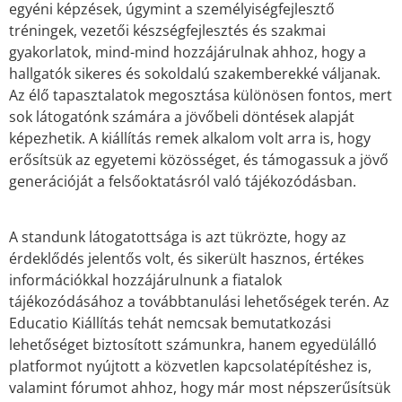
egyéni képzések, úgymint a személyiségfejlesztő
tréningek, vezetői készségfejlesztés és szakmai
gyakorlatok, mind-mind hozzájárulnak ahhoz, hogy a
hallgatók sikeres és sokoldalú szakemberekké váljanak.
Az élő tapasztalatok megosztása különösen fontos, mert
sok látogatónk számára a jövőbeli döntések alapját
képezhetik. A kiállítás remek alkalom volt arra is, hogy
erősítsük az egyetemi közösséget, és támogassuk a jövő
generációját a felsőoktatásról való tájékozódásban.
A standunk látogatottsága is azt tükrözte, hogy az
érdeklődés jelentős volt, és sikerült hasznos, értékes
információkkal hozzájárulnunk a fiatalok
tájékozódásához a továbbtanulási lehetőségek terén. Az
Educatio Kiállítás tehát nemcsak bemutatkozási
lehetőséget biztosított számunkra, hanem egyedülálló
platformot nyújtott a közvetlen kapcsolatépítéshez is,
valamint fórumot ahhoz, hogy már most népszerűsítsük