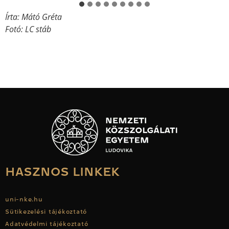
Írta: Mátó Gréta
Fotó: LC stáb
HASZNOS LINKEK
uni-nke.hu
Sütikezelési tájékoztató
Adatvédelmi tájékoztató