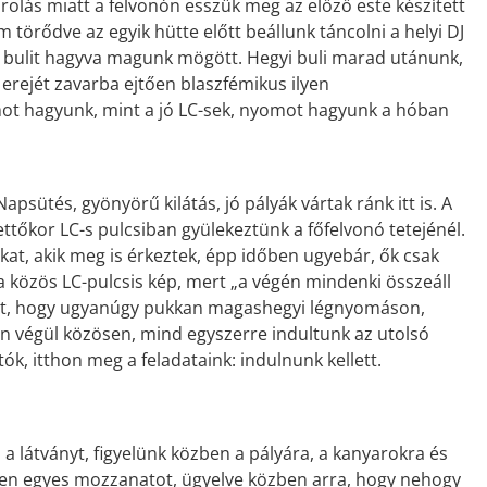
olás miatt a felvonón esszük meg az előző este készített
 törődve az egyik hütte előtt beállunk táncolni a helyi DJ
or bulit hagyva magunk mögött. Hegyi buli marad utánunk,
erejét zavarba ejtően blaszfémikus ilyen
t hagyunk, mint a jó LC-sek, nyomot hagyunk a hóban
apsütés, gyönyörű kilátás, jó pályák vártak ránk itt is. A
ttőkor LC-s pulcsiban gyülekeztünk a főfelvonó tetejénél.
at, akik meg is érkeztek, épp időben ugyebár, ők csak
ó, a közös LC-pulcsis kép, mert „a végén mindenki összeáll
rült, hogy ugyanúgy pukkan magashegyi légnyomáson,
án végül közösen, mind egyszerre indultunk az utolsó
k, itthon meg a feladataink: indulnunk kellett.
 a látványt, figyelünk közben a pályára, a kanyarokra és
nden egyes mozzanatot, ügyelve közben arra, hogy nehogy