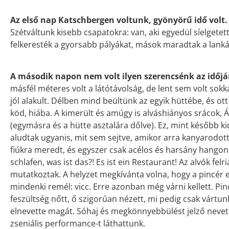
Az első nap Katschbergen voltunk, gyönyörű idő volt
Szétváltunk kisebb csapatokra: van, aki egyedül síelgetett
felkeresték a gyorsabb pályákat, mások maradtak a lank
A második napon nem volt ilyen szerencsénk az időjá
másfél méteres volt a látótávolság, de lent sem volt sokk
jól alakult. Délben mind beültünk az egyik hüttébe, és ott
köd, hiába. A kimerült és amúgy is alváshiányos srácok, 
(egymásra és a hütte asztalára dőlve). Ez, mint később k
aludtak ugyanis, mit sem sejtve, amikor arra kanyarodot
fiúkra meredt, és egyszer csak acélos és harsány hangon, 
schlafen, was ist das?! Es ist ein Restaurant! Az alvók felr
mutatkoztak. A helyzet megkívánta volna, hogy a pincér eg
mindenki remél: vicc. Erre azonban még várni kellett. Pincé
feszültség nőtt, ő szigorúan nézett, mi pedig csak várt
elnevette magát. Sóhaj és megkönnyebbülést jelző nevetés 
zseniális performance-t láthattunk.