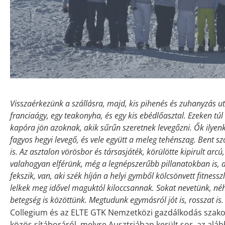
Visszaérkezünk a szállásra, majd, kis pihenés és zuhanyzás u
franciaágy, egy teakonyha, és egy kis ebédlőasztal. Ezeken tú
kapóra jön azoknak, akik sűrűn szeretnek levegőzni. Ők ilyen
fagyos hegyi levegő, és vele együtt a meleg tehénszag. Bent s
is. Az asztalon vörösbor és társasjáték, körülötte kipirult arcú
valahogyan elférünk, még a legnépszerűbb pillanatokban is, 
fekszik, van, aki szék híján a helyi gymből kölcsönvett fitnesszl
lelkek meg idővel maguktól kiloccsannak. Sokat nevetünk, néha
betegség is közöttünk. Megtudunk egymásról jót is, rosszat is
Collegium és az ELTE GTK Nemzetközi gazdálkodás szakos
közös sítáboráról, melyre Ausztriában került sor, az alá