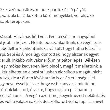
.
Szikrázó napsütés, mínusz pár fok és jó pályák.
, van, aki barátkozott a körülményekkel, voltak, akik
ásabb terepeken.
rással.
Hatalmas köd volt. Fent a csúcson nagyjából
al jobb a helyzet. Eleinte bosszankodtunk, de végül ez is
 ebédeltünk, pihentünk, és vártuk, hogy hátha felszáll a
Árpi, Sebi és Álmos úgy döntöttek, hogy alszanak egyet
iderült, inkább volt vakmerő, mint bátor lépés. Békésen
t egy mókás kedvében lévő pincér, megállt mellettünk, a
kérlelhetetlen alpesi stílusban elordította magát: nicht
iadtak, de az ébren lévők arcán is az értetlenség jelei
y nevetéssel jelezze, hogy ez bizony az, amit titkon
rünk kitartott, élvezte, hogy uralja a pillanatot, a
unk és vártunk… A végén azért megkegyelmezett nekünk, és
volt a válaszreakció, de szólhatott volna taps is, mivel