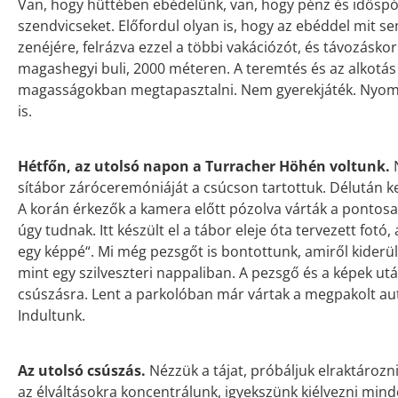
Van, hogy hüttében ebédelünk, van, hogy pénz és időspór
szendvicseket. Előfordul olyan is, hogy az ebéddel mit sem
zenéjére, felrázva ezzel a többi vakációzót, és távozásk
magashegyi buli, 2000 méteren. A teremtés és az alkotás 
magasságokban megtapasztalni. Nem gyerekjáték. Nyomo
is.
Hétfőn, az utolsó napon a Turracher Höhén voltunk.
N
sítábor záróceremóniáját a csúcson tartottuk. Délután ke
A korán érkezők a kamera előtt pózolva várták a pontosak
úgy tudnak. Itt készült el a tábor eleje óta tervezett fot
egy képpé“. Mi még pezsgőt is bontottunk, amiről kide
mint egy szilveszteri nappaliban. A pezsgő és a képek ut
csúszásra. Lent a parkolóban már vártak a megpakolt autó
Indultunk.
Az utolsó csúszás.
Nézzük a tájat, próbáljuk elraktározni
az élváltásokra koncentrálunk, igyekszünk kiélvezni mi