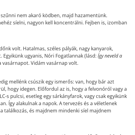
 a szűnni nem akaró ködben, majd hazamentünk.
héz síelni, nagyon kell koncentrálni. Fejben is, izomban
időnk volt. Hatalmas, széles pályák, nagy kanyarok,
. Egyikünk ugyanis, Nóri Fogatlannak (lásd:
Így neveld a
 a vasárnapot. Vidám vasárnap volt.
dig mellénk csúszik egy ismerős: van, hogy bár azt
rül, hogy idegen. Előfordul az is, hogy a felvonóról vagy a
LC-s pulcsi, esetleg egy sárkányfarok, vagy csak egyikünk
an. Így alakulnak a napok. A tervezés és a véletlenek
a találkozás, és majdnem mindenki síel majdnem