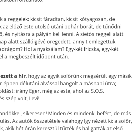
a reggelek: kicsit fáradtan, kicsit kótyagosan, de
 az előző este utolsó utáni pohár borát, de tűnődni
, és nyitásra a pályán kell lenni. A sietős reggeli alatt
ap alatt szállóigévé öregedett, annyit emlegettük.
drágom? Hol a nyaksálam? Egy-két fricska, egy-két
vel a megbeszélt időpont után.
ezett a hír
, hogy az egyik sofőrünk megsérült egy másik
or éppen délutáni alvással hangolt a másnapi útra;
ldást: irány Eger, még az este, ahol az S.O.S.
s szép volt, Levi!
röndökkel, sikeresen! Minden és mindenki befért, de más
ás. Az autók összetétele valahogy így nézett ki: a sofőr,
k, akik hét órán keresztül tűrték és hallgatták az első