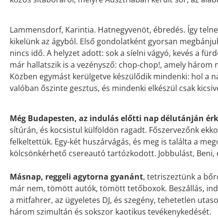
Lammensdorf, Karintia. Hatnegyvenöt, ébredés. Így telnek 
kikelünk az ágyból. Első gondolatként gyorsan megbánjuk
nincs idő. A helyzet adott: sok a síelni vágyó, kevés a fürdő
már hallatszik is a vezénysző: chop-chop!, amely három n
Közben egymást kerülgetve készülődik mindenki: hol a na
valóban őszinte gesztus, és mindenki elkészül csak kicsi
Még Budapesten, az indulás előtti nap délutánján érk
sítúrán, és kocsistul külföldön ragadt. Főszervezőnk ekk
felkeltettük. Egy-két huszárvágás, és meg is találta a mego
kölcsönkérhető csereautó tartózkodott. Jobbulást, Beni, é
Másnap, reggeli agytorna gyanánt
, tetriszeztünk a bő
már nem, tömött autók, tömött tetőboxok. Beszállás, indul
a mitfahrer, az ügyeletes DJ, és szegény, tehetetlen utaso
három szimultán és sokszor kaotikus tevékenykedését.