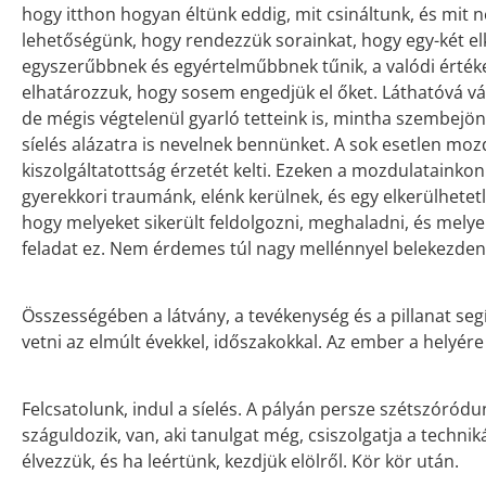
hogy itthon hogyan éltünk eddig, mit csináltunk, és mi
lehetőségünk, hogy rendezzük sorainkat, hogy egy-két el
egyszerűbbnek és egyértelműbbnek tűnik, a valódi érték
elhatározzuk, hogy sosem engedjük el őket. Láthatóvá vál
de mégis végtelenül gyarló tetteink is, mintha szembejö
síelés alázatra is nevelnek bennünket. A sok esetlen mozdu
kiszolgáltatottság érzetét kelti. Ezeken a mozdulatainko
gyerekkori traumánk, elénk kerülnek, és egy elkerülhetetle
hogy melyeket sikerült feldolgozni, meghaladni, és melye
feladat ez. Nem érdemes túl nagy mellénnyel belekezden
Összességében a látvány, a tevékenység és a pillanat segí
vetni az elmúlt évekkel, időszakokkal. Az ember a helyére 
Felcsatolunk, indul a síelés. A pályán persze szétszóródu
száguldozik, van, aki tanulgat még, csiszolgatja a technik
élvezzük, és ha leértünk, kezdjük elölről. Kör kör után.