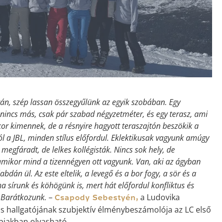
tán, szép lassan összegyűlünk az egyik szobában. Egy
l nincs más, csak pár szabad négyzetméter, és egy terasz, ami
kor kimennek, de a résnyire hagyott teraszajtón beszökik a
zól a JBL, minden stílus előfordul. Eklektikusak vagyunk amúgy
, megfáradt, de lelkes kollégisták. Nincs sok hely, de
amikor mind a tizennégyen ott vagyunk. Van, aki az ágyban
abdán ül. Az este eltelik, a levegő és a bor fogy, a sör és a
 sírunk és köhögünk is, mert hát előfordul konfliktus és
. Barátkozunk.
–
a Ludovika
Csapody Sebestyén,
 hallgatójának szubjektív élménybeszámolója az LC első
bbiakban olvasható.