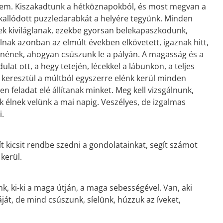
t nem. Kiszakadtunk a hétköznapokból, és most megvan a
kallódott puzzledarabkát a helyére tegyünk. Minden
ek kiviláglanak, ezekbe gyorsan belekapaszkodunk,
nak azonban az elmúlt években elkövetett, igaznak hitt,
nnének, ahogyan csúszunk le a pályán. A magasság és a
lat ott, a hegy tetején, lécekkel a lábunkon, a teljes
n keresztül a múltból egyszerre elénk kerül minden
n feladat elé állítanak minket. Meg kell vizsgálnunk,
k élnek velünk a mai napig. Veszélyes, de izgalmas
i.
t kicsit rendbe szedni a gondolatainkat, segít számot
kerül.
nk, ki-ki a maga útján, a maga sebességével. Van, aki
áját, de mind csúszunk, síelünk, húzzuk az íveket,