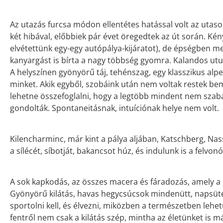
Az utazás furcsa módon ellentétes hatással volt az utaso
két hibával, előbbiek pár évet öregedtek az út során. Ké
elvétettünk egy-egy autópálya-kijáratot), de épségben m
kanyargást is bírta a nagy többség gyomra. Kalandos utu
A helyszínen gyönyörű táj, tehénszag, egy klasszikus alp
minket. Akik egyből, szobáink után nem voltak restek be
lehetne összefoglalni, hogy a legtöbb mindent nem szabad
gondolták. Spontaneitásnak, intuíciónak helye nem volt.
Kilencharminc, már kint a pálya aljában, Katschberg, Na
a sílécét, síbotját, bakancsot húz, és indulunk is a felvon
A sok kapkodás, az összes macera és fáradozás, amely a sí
Gyönyörű kilátás, havas hegycsúcsok mindenütt, napsüté
sportolni kell, és élvezni, miközben a természetben leh
fentről nem csak a kilátás szép, mintha az életünket is 