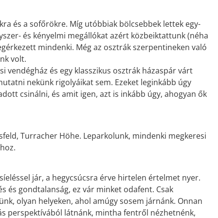
kra és a sofőrökre. Míg utóbbiak bölcsebbek lettek egy-
nyszer- és kényelmi megállókat azért közbeiktattunk (néha
egérkezett mindenki. Még az osztrák szerpentineken való
nk volt.
esi vendégház és egy klasszikus osztrák házaspár várt
mutatni nekünk rigolyáikat sem. Ezeket leginkább úgy
ott csinálni, és amit igen, azt is inkább úgy, ahogyan ők
ssfeld, Turracher Höhe. Leparkolunk, mindenki megkeresi
óhoz.
eléssel jár, a hegycsúcsra érve hirtelen értelmet nyer.
s és gondtalanság, ez vár minket odafent. Csak
etünk, olyan helyeken, ahol amúgy sosem járnánk. Onnan
más perspektívából látnánk, mintha fentről nézhetnénk,