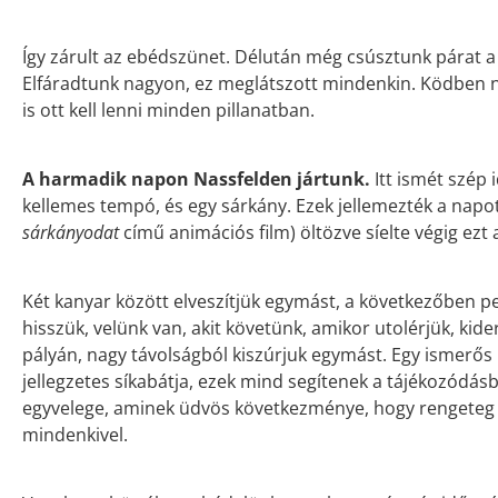
Így zárult az ebédszünet. Délután még csúsztunk párat
Elfáradtunk nagyon, ez meglátszott mindenkin. Ködben ne
is ott kell lenni minden pillanatban.
A harmadik napon Nassfelden jártunk.
Itt ismét szép 
kellemes tempó, és egy sárkány. Ezek jellemezték a napot
sárkányodat
című animációs film) öltözve síelte végig ezt
Két kanyar között elveszítjük egymást, a következőben pe
hisszük, velünk van, akit követünk, amikor utolérjük, kide
pályán, nagy távolságból kiszúrjuk egymást. Egy ismerős 
jellegzetes síkabátja, ezek mind segítenek a tájékozódásb
egyvelege, aminek üdvös következménye, hogy rengeteg 
mindenkivel.