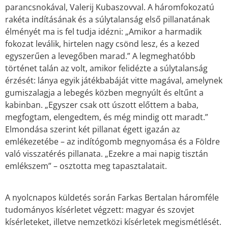
parancsnokával, Valerij Kubaszovval. A háromfokozatú
rakéta indításának és a súlytalanság első pillanatának
élményét ma is fel tudja idézni: „Amikor a harmadik
fokozat leválik, hirtelen nagy csönd lesz, és a kezed
egyszerűen a levegőben marad.” A legmeghatóbb
történet talán az volt, amikor felidézte a súlytalanság
érzését: lánya egyik játékbabáját vitte magával, amelynek
gumiszalagja a lebegés közben megnyúlt és eltűnt a
kabinban. „Egyszer csak ott úszott előttem a baba,
megfogtam, elengedtem, és még mindig ott maradt.”
Elmondása szerint két pillanat égett igazán az
emlékezetébe – az indítógomb megnyomása és a Földre
való visszatérés pillanata. „Ezekre a mai napig tisztán
emlékszem” – osztotta meg tapasztalatait.
A nyolcnapos küldetés során Farkas Bertalan háromféle
tudományos kísérletet végzett: magyar és szovjet
kísérleteket, illetve nemzetközi kísérletek megismétlését.