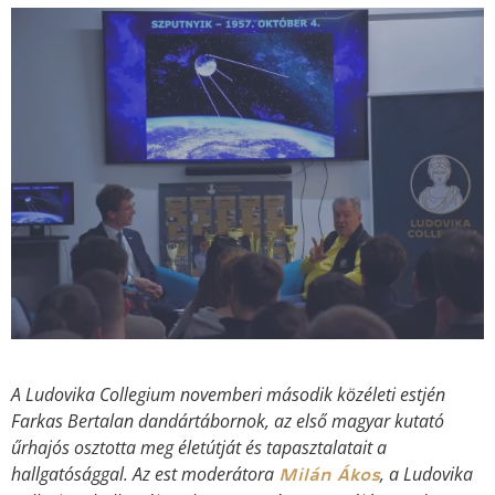
A Ludovika Collegium novemberi második közéleti estjén
Farkas Bertalan dandártábornok, az első magyar kutató
űrhajós osztotta meg életútját és tapasztalatait a
hallgatósággal. Az est moderátora
, a Ludovika
Milán Ákos