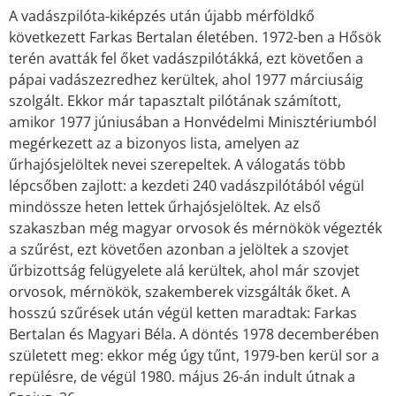
A vadászpilóta-kiképzés után újabb mérföldkő
következett Farkas Bertalan életében. 1972-ben a Hősök
terén avatták fel őket vadászpilótákká, ezt követően a
pápai vadászezredhez kerültek, ahol 1977 márciusáig
szolgált. Ekkor már tapasztalt pilótának számított,
amikor 1977 júniusában a Honvédelmi Minisztériumból
megérkezett az a bizonyos lista, amelyen az
űrhajósjelöltek nevei szerepeltek. A válogatás több
lépcsőben zajlott: a kezdeti 240 vadászpilótából végül
mindössze heten lettek űrhajósjelöltek. Az első
szakaszban még magyar orvosok és mérnökök végezték
a szűrést, ezt követően azonban a jelöltek a szovjet
űrbizottság felügyelete alá kerültek, ahol már szovjet
orvosok, mérnökök, szakemberek vizsgálták őket. A
hosszú szűrések után végül ketten maradtak: Farkas
Bertalan és Magyari Béla. A döntés 1978 decemberében
született meg: ekkor még úgy tűnt, 1979-ben kerül sor a
repülésre, de végül 1980. május 26-án indult útnak a