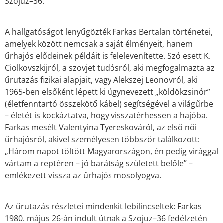
Szojuz–36.
A hallgatóságot lenyűgözték Farkas Bertalan történetei,
amelyek között nemcsak a saját élményeit, hanem
űrhajós elődeinek példáit is felelevenítette. Szó esett K.
Ciolkovszkijról, a szovjet tudósról, aki megfogalmazta az
űrutazás fizikai alapjait, vagy Alekszej Leonovról, aki
1965-ben elsőként lépett ki úgynevezett „köldökzsinór”
(életfenntartó összekötő kábel) segítségével a világűrbe
– életét is kockáztatva, hogy visszatérhessen a hajóba.
Farkas mesélt Valentyina Tyereskováról, az első női
űrhajósról, akivel személyesen többször találkozott:
„Három napot töltött Magyarországon, én pedig virággal
vártam a reptéren – jó barátság született belőle” –
emlékezett vissza az űrhajós mosolyogva.
Az űrutazás részletei mindenkit lebilincseltek: Farkas
1980. május 26-án indult útnak a Szojuz–36 fedélzetén