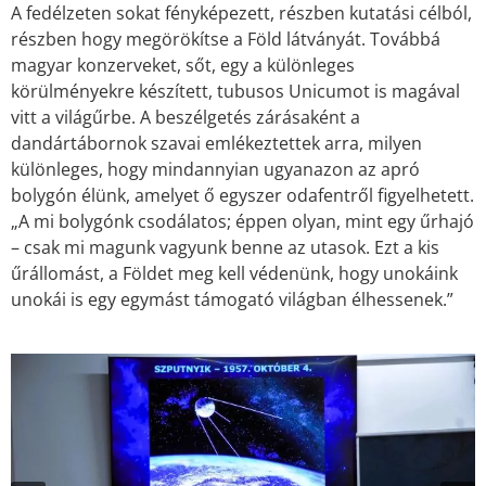
A fedélzeten sokat fényképezett, részben kutatási célból,
részben hogy megörökítse a Föld látványát. Továbbá
magyar konzerveket, sőt, egy a különleges
körülményekre készített, tubusos Unicumot is magával
vitt a világűrbe. A beszélgetés zárásaként a
dandártábornok szavai emlékeztettek arra, milyen
különleges, hogy mindannyian ugyanazon az apró
bolygón élünk, amelyet ő egyszer odafentről figyelhetett.
„A mi bolygónk csodálatos; éppen olyan, mint egy űrhajó
– csak mi magunk vagyunk benne az utasok. Ezt a kis
űrállomást, a Földet meg kell védenünk, hogy unokáink
unokái is egy egymást támogató világban élhessenek.”