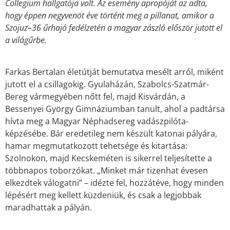
Collegium hallgatója volt. Az esemény apropóját az adta,
hogy éppen negyvenöt éve történt meg a pillanat, amikor a
Szojuz–36 űrhajó fedélzetén a magyar zászló először jutott el
a világűrbe.
Farkas Bertalan életútját bemutatva mesélt arról, miként
jutott el a csillagokig. Gyulaházán, Szabolcs-Szatmár-
Bereg vármegyében nőtt fel, majd Kisvárdán, a
Bessenyei György Gimnáziumban tanult, ahol a padtársa
hívta meg a Magyar Néphadsereg vadászpilóta-
képzésébe. Bár eredetileg nem készült katonai pályára,
hamar megmutatkozott tehetsége és kitartása:
Szolnokon, majd Kecskeméten is sikerrel teljesítette a
többnapos toborzókat. „Minket már tizenhat évesen
elkezdtek válogatni” – idézte fel, hozzátéve, hogy minden
lépésért meg kellett küzdeniük, és csak a legjobbak
maradhattak a pályán.