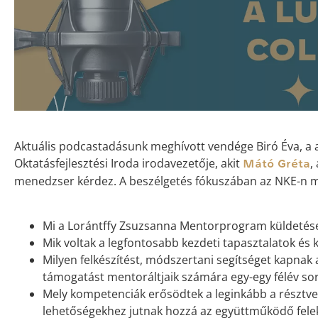
Aktuális podcastadásunk meghívott vendége Biró Éva, a 
Oktatásfejlesztési Iroda irodavezetője, akit
,
Mátó Gréta
menedzser kérdez. A beszélgetés fókuszában az NKE-n
Mi a Lorántffy Zsuzsanna Mentorprogram küldetése
Mik voltak a legfontosabb kezdeti tapasztalatok és 
Milyen felkészítést, módszertani segítséget kapnak 
támogatást mentoráltjaik számára egy-egy félév so
Mely kompetenciák erősödtek a leginkább a résztve
lehetőségekhez jutnak hozzá az együttműködő felek