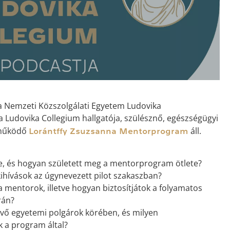
a Nemzeti Közszolgálati Egyetem Ludovika
 a Ludovika Collegium hallgatója, szülésznő, egészségügyi
 működő
áll.
Lorántffy Zsuzsanna Mentorprogram
, és hogyan született meg a mentorprogram ötlete?
kihívások az úgynevezett pilot szakaszban?
a mentorok, illetve hogyan biztosítjátok a folyamatos
rán?
vő egyetemi polgárok körében, és milyen
 a program által?