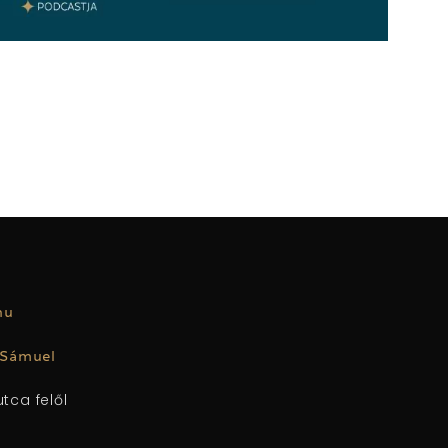
.hu
 Sámuel
tca felől