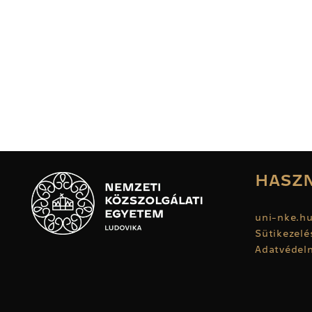
HASZN
uni-nke.h
Sütikezelé
Adatvédelm