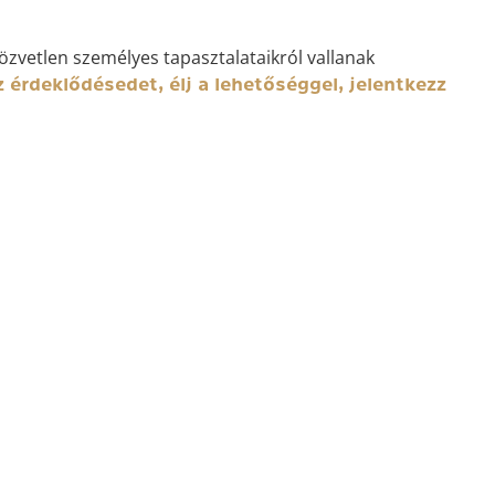
közvetlen személyes tapasztalataikról vallanak
z érdeklődésedet, élj a lehetőséggel, jelentkezz