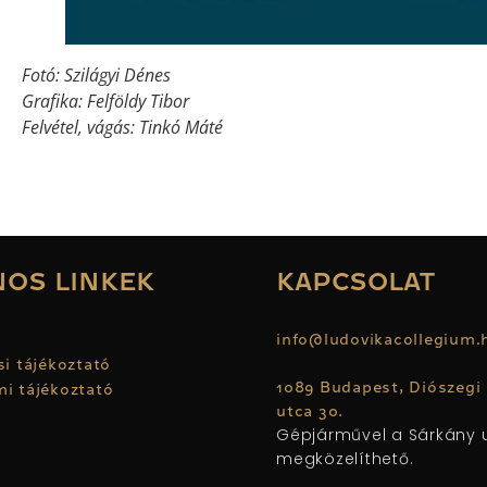
Fotó: Szilágyi Dénes
Grafika: Felföldy Tibor
Felvétel, vágás: Tinkó Máté
OS LINKEK
KAPCSOLAT
u
info@ludovikacollegium
si tájékoztató
1089 Budapest, Diószegi
i tájékoztató
utca 30.
Gépjárművel a Sárkány u
megközelíthető.