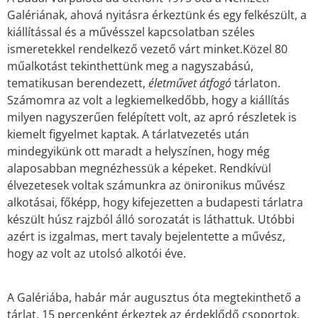
Galériának, ahová nyitásra érkeztünk és egy felkészült, a
kiállítással és a művésszel kapcsolatban széles
ismeretekkel rendelkező vezető várt minket.Közel 80
műalkotást tekinthettünk meg a nagyszabású,
tematikusan berendezett,
életművet
átfogó
tárlaton.
Számomra az volt a legkiemelkedőbb, hogy a kiállítás
milyen nagyszerűen felépített volt, az apró részletek is
kiemelt figyelmet kaptak. A tárlatvezetés után
mindegyikünk ott maradt a helyszínen, hogy még
alaposabban megnézhessük a képeket. Rendkívül
élvezetesek voltak számunkra az önironikus művész
alkotásai, főképp, hogy kifejezetten a budapesti tárlatra
készült húsz rajzból álló sorozatát is láthattuk. Utóbbi
azért is izgalmas, mert tavaly bejelentette a művész,
hogy az volt az utolsó alkotói éve.
A Galériába, habár már augusztus óta megtekinthető a
tárlat, 15 percenként érkeztek az érdeklődő csoportok.