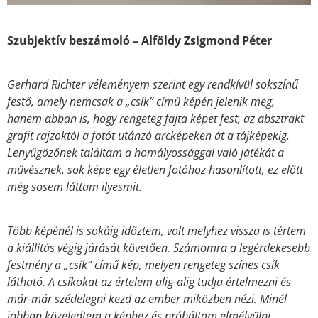
Szubjektív beszámoló – Alföldy Zsigmond Péter
Gerhard Richter véleményem szerint egy rendkívül sokszínű
festő, amely nemcsak a „csík” című képén jelenik meg,
hanem abban is, hogy rengeteg fajta képet fest, az absztrakt
grafit rajzoktól a fotót utánzó arcképeken át a tájképekig.
Lenyűgözőnek találtam a homályossággal való játékát a
művésznek, sok képe egy életlen fotóhoz hasonlított, ez előtt
még sosem láttam ilyesmit.
Több képénél is sokáig időztem, volt melyhez vissza is tértem
a kiállítás végig járását követően. Számomra a legérdekesebb
festmény a „csík” című kép, melyen rengeteg színes csík
látható. A csíkokat az értelem alig-alig tudja értelmezni és
már-már szédelegni kezd az ember miközben nézi. Minél
jobban közeledtem a képhez és próbáltam elmélyülni