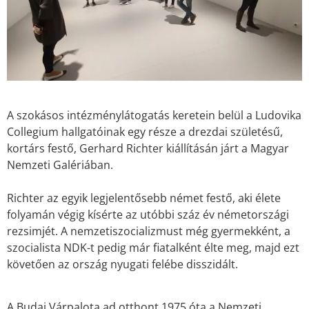
A szokásos intézménylátogatás keretein belül a Ludovika
Collegium hallgatóinak egy része a drezdai születésű,
kortárs festő, Gerhard Richter kiállításán járt a Magyar
Nemzeti Galériában.
Richter az egyik legjelentősebb német festő, aki élete
folyamán végig kísérte az utóbbi száz év németországi
rezsimjét. A nemzetiszocializmust még gyermekként, a
szocialista NDK-t pedig már fiatalként élte meg, majd ezt
követően az ország nyugati felébe disszidált.
A Budai Várpalota ad otthont 1975 óta a Nemzeti