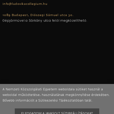
info@ludovikacollegium.hu
1089 Budapest, Diószegi Sámuel utca 30.
Gépjárművel a Sárkány utca felől megközelíthető.
A Nemzeti Közszolgálati Egyetem weboldala sütiket használ a
weboldal működtetése, használatának megkönnyítése érdekében.
Bővebb információt a Sütikezelési Tájékoztatóban talál.
ELFOGADOM A JAVASOLT SÜTIBEÁLLÍTÁSOKAT