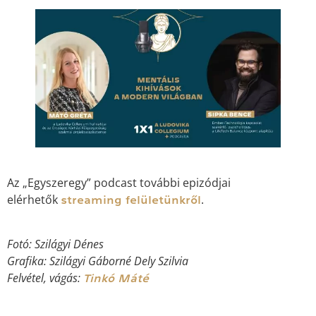
Az „Egyszeregy” podcast további epizódjai
elérhetők
.
streaming felületünkről
Fotó: Szilágyi Dénes
Grafika: Szilágyi Gáborné Dely Szilvia
Felvétel, vágás:
Tinkó Máté