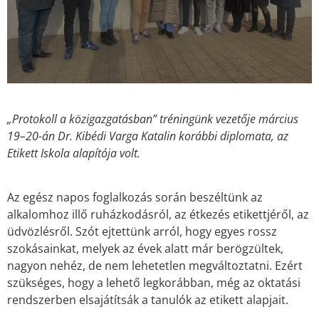
„Protokoll a közigazgatásban” tréningünk vezetője március
19–20-án Dr. Kibédi Varga Katalin korábbi diplomata, az
Etikett Iskola alapítója volt.
Az egész napos foglalkozás során beszéltünk az
alkalomhoz illő ruházkodásról, az étkezés etikettjéről, az
üdvözlésről. Szót ejtettünk arról, hogy egyes rossz
szokásainkat, melyek az évek alatt már berögzültek,
nagyon nehéz, de nem lehetetlen megváltoztatni. Ezért
szükséges, hogy a lehető legkorábban, még az oktatási
rendszerben elsajátítsák a tanulók az etikett alapjait.