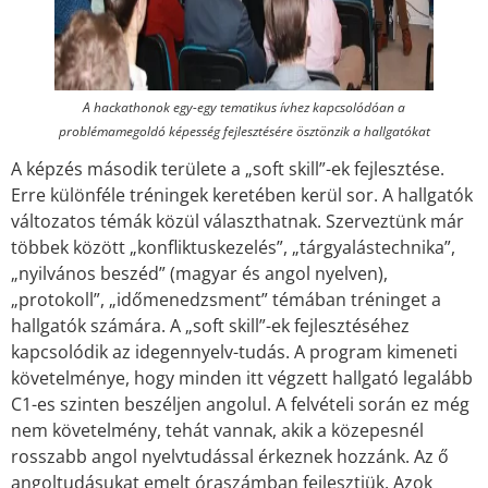
A hackathonok egy-egy tematikus ívhez kapcsolódóan a
problémamegoldó képesség fejlesztésére ösztönzik a hallgatókat
A képzés második területe a „soft skill”-ek fejlesztése.
Erre különféle tréningek keretében kerül sor. A hallgatók
változatos témák közül választhatnak. Szerveztünk már
többek között „konfliktuskezelés”, „tárgyalástechnika”,
„nyilvános beszéd” (magyar és angol nyelven),
„protokoll”, „időmenedzsment” témában tréninget a
hallgatók számára. A „soft skill”-ek fejlesztéséhez
kapcsolódik az idegennyelv-tudás. A program kimeneti
követelménye, hogy minden itt végzett hallgató legalább
C1-es szinten beszéljen angolul. A felvételi során ez még
nem követelmény, tehát vannak, akik a közepesnél
rosszabb angol nyelvtudással érkeznek hozzánk. Az ő
angoltudásukat emelt óraszámban fejlesztjük. Azok