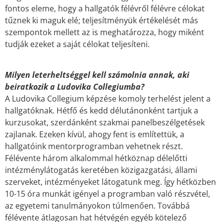
fontos eleme, hogy a hallgatók félévről félévre célokat
tűznek ki maguk elé; teljesítményük értékelését más
szempontok mellett az is meghatározza, hogy miként
tudják ezeket a saját célokat teljesíteni.
Milyen leterheltséggel kell számolnia annak, aki
beiratkozik a Ludovika Collegiumba?
A Ludovika Collegium képzése komoly terhelést jelent a
hallgatóknak. Hétfő és kedd délutánonként tartjuk a
kurzusokat, szerdánként szakmai panelbeszélgetések
zajlanak. Ezeken kívül, ahogy fent is említettük, a
hallgatóink mentorprogramban vehetnek részt.
Félévente három alkalommal hétköznap délelőtti
intézménylátogatás keretében közigazgatási, állami
szerveket, intézményeket látogatunk meg. Így hétközben
10-15 óra munkát igényel a programban való részvétel,
az egyetemi tanulmányokon túlmenően. Továbbá
félévente átlagosan hat hétvégén egyéb kötelező