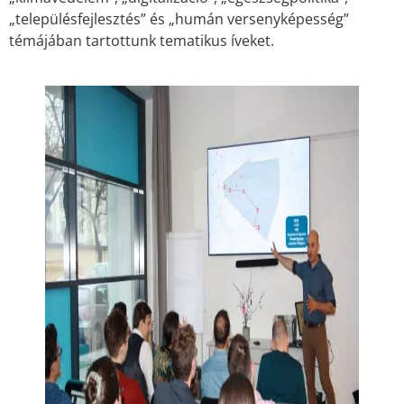
„településfejlesztés” és „humán versenyképesség”
témájában tartottunk tematikus íveket.