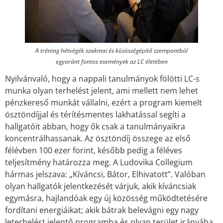
A tréning hétvégék szakmai és közösségépítő szempontból
egyaránt fontos események az LC életében
Nyilvánvaló, hogy a nappali tanulmányok fölötti LC-s
munka olyan terhelést jelent, ami mellett nem lehet
pénzkereső munkát vállalni, ezért a program kiemelt
ösztöndíjjal és térítésmentes lakhatással segíti a
hallgatóit abban, hogy ők csak a tanulmányaikra
koncentrálhassanak. Az ösztöndíj összege az első
félévben 100 ezer forint, később pedig a féléves
teljesítmény határozza meg. A Ludovika Collegium
hármas jelszava: „Kíváncsi, Bátor, Elhivatott”. Valóban
olyan hallgatók jelentkezését várjuk, akik kíváncsiak
egymásra, hajlandóak egy új közösség működtetésére
fordítani energiáikat; akik bátrak belevágni egy nagy
leterhelést jelentő programba és olyan terület irányába