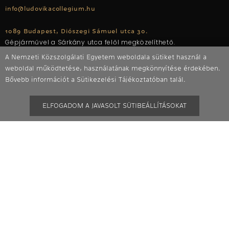
info@ludovikacollegium.hu
1089 Budapest, Diószegi Sámuel utca 30.
Gépjárművel a Sárkány utca felől megközelíthető.
A Nemzeti Közszolgálati Egyetem weboldala sütiket használ a
weboldal működtetése, használatának megkönnyítése érdekében.
Bővebb információt a Sütikezelési Tájékoztatóban talál.
ELFOGADOM A JAVASOLT SÜTIBEÁLLÍTÁSOKAT