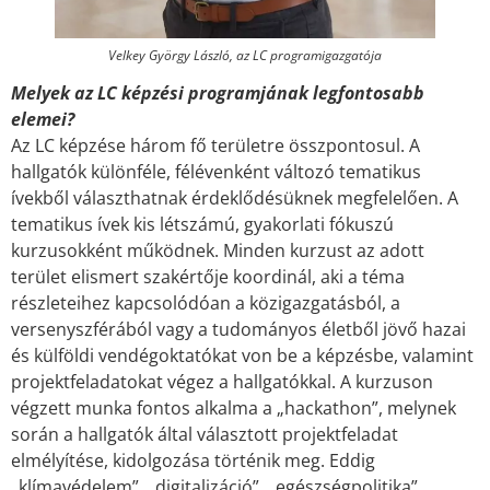
Velkey György László, az LC programigazgatója
Melyek az LC képzési programjának legfontosabb
elemei?
Az LC képzése három fő területre összpontosul. A
hallgatók különféle, félévenként változó tematikus
ívekből választhatnak érdeklődésüknek megfelelően. A
tematikus ívek kis létszámú, gyakorlati fókuszú
kurzusokként működnek. Minden kurzust az adott
terület elismert szakértője koordinál, aki a téma
részleteihez kapcsolódóan a közigazgatásból, a
versenyszférából vagy a tudományos életből jövő hazai
és külföldi vendégoktatókat von be a képzésbe, valamint
projektfeladatokat végez a hallgatókkal. A kurzuson
végzett munka fontos alkalma a „hackathon”, melynek
során a hallgatók által választott projektfeladat
elmélyítése, kidolgozása történik meg. Eddig
„klímavédelem”, „digitalizáció”, „egészségpolitika”,