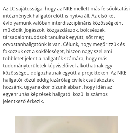
Az LC sajátossága, hogy az NKE mellett más felsőoktatási
intézmények hallgatói előtt is nyitva áll. Az első két
évfolyamunk valóban interdiszciplináris közösségként
működik. Jogászok, közgazdászok, bölcsészek,
társadalomtudósok tanulnak együtt, sőt még
orvostanhallgatónk is van. Célunk, hogy megőrizzük és
fokozzuk ezt a sokféleséget, hiszen nagy szellemi
többletet jelent a hallgatók számára, hogy más
tudományterületek képviselőivel alkothatnak egy
közösséget, dolgozhatnak együtt a projekteken. Az NKE
hallgatói közül eddig kizárólag civilek csatlakoztak
hozzánk, ugyanakkor bízunk abban, hogy idén az
egyenruhás képzések hallgatói közül is számos
jelentkező érkezik.