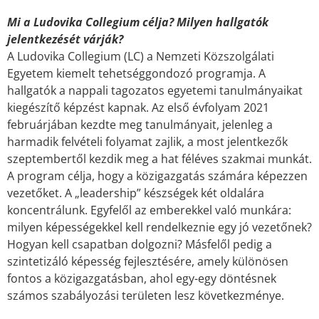
Mi a Ludovika Collegium célja? Milyen hallgatók
jelentkezését várják?
A Ludovika Collegium (LC) a Nemzeti Közszolgálati
Egyetem kiemelt tehetséggondozó programja. A
hallgatók a nappali tagozatos egyetemi tanulmányaikat
kiegészítő képzést kapnak. Az első évfolyam 2021
februárjában kezdte meg tanulmányait, jelenleg a
harmadik felvételi folyamat zajlik, a most jelentkezők
szeptembertől kezdik meg a hat féléves szakmai munkát.
A program célja, hogy a közigazgatás számára képezzen
vezetőket. A „leadership” készségek két oldalára
koncentrálunk. Egyfelől az emberekkel való munkára:
milyen képességekkel kell rendelkeznie egy jó vezetőnek?
Hogyan kell csapatban dolgozni? Másfelől pedig a
szintetizáló képesség fejlesztésére, amely különösen
fontos a közigazgatásban, ahol egy-egy döntésnek
számos szabályozási területen lesz következménye.