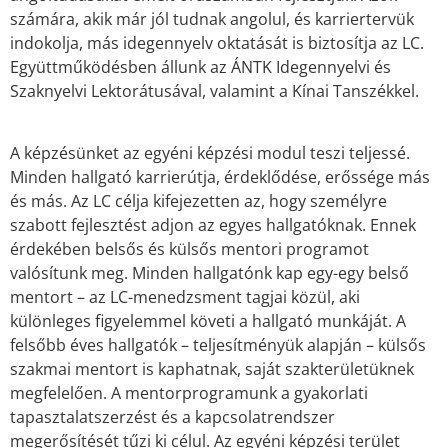
számára, akik már jól tudnak angolul, és karriertervük
indokolja, más idegennyelv oktatását is biztosítja az LC.
Együttműködésben állunk az ÁNTK Idegennyelvi és
Szaknyelvi Lektorátusával, valamint a Kínai Tanszékkel.
A képzésünket az egyéni képzési modul teszi teljessé.
Minden hallgató karrierútja, érdeklődése, erőssége más
és más. Az LC célja kifejezetten az, hogy személyre
szabott fejlesztést adjon az egyes hallgatóknak. Ennek
érdekében belsős és külsős mentori programot
valósítunk meg. Minden hallgatónk kap egy-egy belső
mentort – az LC-menedzsment tagjai közül, aki
különleges figyelemmel követi a hallgató munkáját. A
felsőbb éves hallgatók – teljesítményük alapján – külsős
szakmai mentort is kaphatnak, saját szakterületüknek
megfelelően. A mentorprogramunk a gyakorlati
tapasztalatszerzést és a kapcsolatrendszer
megerősítését tűzi ki célul. Az egyéni képzési terület