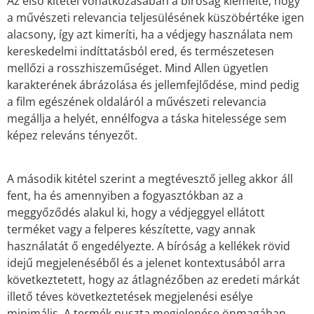
Az első kitétel vonatkozásában a bíróság kiemelte, hogy
a művészeti relevancia teljesülésének küszöbértéke igen
alacsony, így azt kimeríti, ha a védjegy használata nem
kereskedelmi indíttatásból ered, és természetesen
mellőzi a rosszhiszeműséget. Mind Allen ügyetlen
karakterének ábrázolása és jellemfejlődése, mind pedig
a film egészének oldaláról a művészeti relevancia
megállja a helyét, ennélfogva a táska hitelessége sem
képez releváns tényezőt.
A második kitétel szerint a megtévesztő jelleg akkor áll
fent, ha és amennyiben a fogyasztókban az a
meggyőződés alakul ki, hogy a védjeggyel ellátott
terméket vagy a felperes készítette, vagy annak
használatát ő engedélyezte. A bíróság a kellékek rövid
idejű megjelenéséből és a jelenet kontextusából arra
következtetett, hogy az átlagnézőben az eredeti márkát
illető téves következtetések megjelenési esélye
minimális. A termék puszta megjelenése önmagában