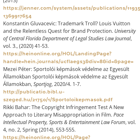
(2013)
https://jenner.com/system/assets/publications/11935
1369917654
Konstantin Gluvacevic: Trademark Troll? Louis Vuitton
and the Relentless Quest for Brand Protection.
University
of Central Florida Department of Legal Studies Law Journal
,
vol. 3., (2020) 41-53.
https://heinonline.org/HOL/LandingPage?
handle=hein.journals/ucflaegs3&div=8&id=&page=
Mezei Péter: Sportolói képmások védelme az Egyesült
Államokban Sportolói képmások védelme az Egyesült
Államokban,
Sportjog
, 2020/4. 1-7.
http://publicatio.bibl.u-
szeged.hu/21750/1/Sportoloikepmasok.pdf
Rikki Bahar: The Copyright Infringement Test A New
Approach to Literary Misappropriation in Film.
Pace
Intellectual Property, Sports & Entertainment Law Forum
, vol.
4, no. 2, Spring (2014), 553-555.
https://heinonline.org/HOL/Page?