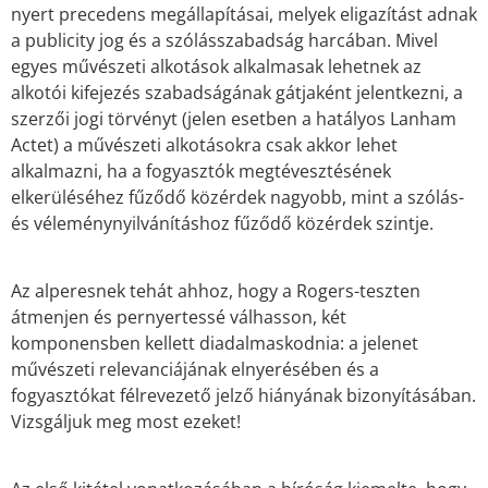
nyert precedens megállapításai, melyek eligazítást adnak
a publicity jog és a szólásszabadság harcában. Mivel
egyes művészeti alkotások alkalmasak lehetnek az
alkotói kifejezés szabadságának gátjaként jelentkezni, a
szerzői jogi törvényt (jelen esetben a hatályos Lanham
Actet) a művészeti alkotásokra csak akkor lehet
alkalmazni, ha a fogyasztók megtévesztésének
elkerüléséhez fűződő közérdek nagyobb, mint a szólás-
és véleménynyilvánításhoz fűződő közérdek szintje.
Az alperesnek tehát ahhoz, hogy a Rogers-teszten
átmenjen és pernyertessé válhasson, két
komponensben kellett diadalmaskodnia: a jelenet
művészeti relevanciájának elnyerésében és a
fogyasztókat félrevezető jelző hiányának bizonyításában.
Vizsgáljuk meg most ezeket!