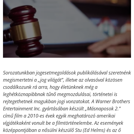
Sorozatunkban jogesetmegoldások publikálásával szeretnénk
megismertetni a „jog világát”, illetve az olvasóval közösen
csodálkozunk rá arra, hogy életünknek még a
leghétköznapibbnak tűnő megmozdulásai, történetei is
rejtegethetnek magukban jogi vonzatokat.
A Warner Brothers
Entertainment Inc. gyártásában készült „Másnaposok 2.”
című film a 2010-es évek egyik meghatározó amerikai
vígjátékaként vonult be a filmtörténelembe. Az események
középpontjában a nősülni készülő Stu (Ed Helms) és az ő