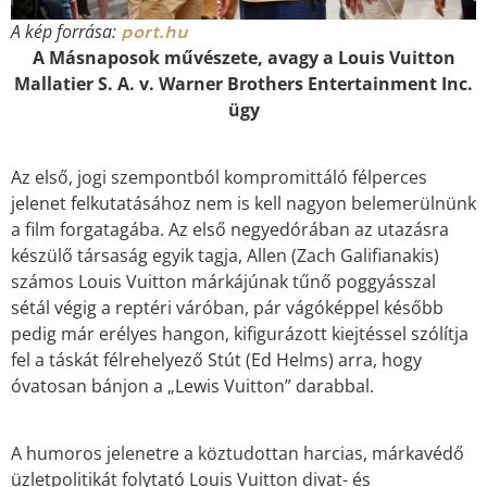
A kép forrása:
port.hu
A Másnaposok művészete, avagy a Louis Vuitton
Mallatier S. A. v. Warner Brothers Entertainment Inc.
ügy
Az első, jogi szempontból kompromittáló félperces
jelenet felkutatásához nem is kell nagyon belemerülnünk
a film forgatagába. Az első negyedórában az utazásra
készülő társaság egyik tagja, Allen (Zach Galifianakis)
számos Louis Vuitton márkájúnak tűnő poggyásszal
sétál végig a reptéri váróban, pár vágóképpel később
pedig már erélyes hangon, kifigurázott kiejtéssel szólítja
fel a táskát félrehelyező Stút (Ed Helms) arra, hogy
óvatosan bánjon a „Lewis Vuitton” darabbal.
A humoros jelenetre a köztudottan harcias, márkavédő
üzletpolitikát folytató Louis Vuitton divat- és