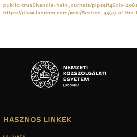
public=true&handle=hein.journals/pipself4&div=20&
https://itlaw.fandom.com/wiki/Section_43(a)_of_th
HASZNOS LINKEK
uni-nke.hu