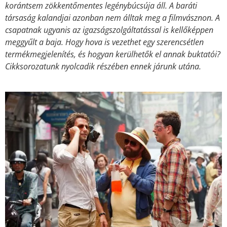
korántsem zökkentőmentes legénybúcsúja áll. A baráti
társaság kalandjai azonban nem álltak meg a filmvásznon. A
csapatnak ugyanis az igazságszolgáltatással is kellőképpen
meggyűlt a baja. Hogy hova is vezethet egy szerencsétlen
termékmegjelenítés, és hogyan kerülhetők el annak buktatói?
Cikksorozatunk nyolcadik részében ennek járunk utána.