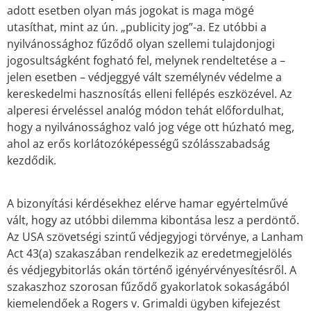
adott esetben olyan más jogokat is maga mögé
utasíthat, mint az ún. „publicity jog”-a. Ez utóbbi a
nyilvánossághoz fűződő olyan szellemi tulajdonjogi
jogosultságként fogható fel, melynek rendeltetése a –
jelen esetben – védjeggyé vált személynév védelme a
kereskedelmi hasznosítás elleni fellépés eszközével. Az
alperesi érveléssel analóg módon tehát előfordulhat,
hogy a nyilvánossághoz való jog vége ott húzható meg,
ahol az erős korlátozóképességű szólásszabadság
kezdődik.
A bizonyítási kérdésekhez elérve hamar egyértelművé
vált, hogy az utóbbi dilemma kibontása lesz a perdöntő.
Az USA szövetségi szintű védjegyjogi törvénye, a Lanham
Act 43(a) szakaszában rendelkezik az eredetmegjelölés
és védjegybitorlás okán történő igényérvényesítésről. A
szakaszhoz szorosan fűződő gyakorlatok sokaságából
kiemelendőek a Rogers v. Grimaldi ügyben kifejezést