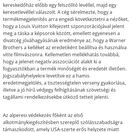
kereskedőház előbb egy felszólító levéllel, majd egy
keresetlevéllel válaszolt. A cég sérelmezte, hogy a
termékmegjelenítés arra engedi következtetni a nézőket,
hogy a Louis Vuitton kifejezett szponzorációjával jelent
meg a táska a képsorok között, emellett egyenesen a
divatcég jóváhagyásának eredménye az, hogy a Warner
Brothers a kelléket az eredetiként beállítva és használva
vitte filmvászonra. Kellemetlen mellékhatás továbbá,
hogy a jelenet negatív asszociációt alakít ki a
fogyasztókban a termék minőségét és eredetét illetően.
Jogszabályhelyekre levetítve ez a hamis
eredetmegjelölés, a tisztességtelen verseny gyakorlása,
illetve a jó hírű védjegy felhígításának szövetségi és
tagállami rendelkezésekbe ütköző tetteit jelenti.
Az alperesi védekezés főként az első
alkotmánykiegészítésben szereplő szólásszabadságra
támaszkodott, amely USA-szerte erős helyzete miatt