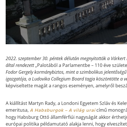
2022. szeptember 30. péntek délután megnyitották a Várkert
által rendezett
„Palotából a Parlamentbe – 110 éve szület
Fodor Gergely kormánybiztos, mint a szimbolikus jelentőségű 
igazgatója, a Ludovika Collegium Board tagja köszöntötte a 
képviseltette magát a rangos eseményen, amelyről beszá
A kiállítást Martyn Rady, a Londoni Egyetem Szláv és Ke
emeritusa,
című monográf
A Habsburgok – A világ urai
hogy Habsburg Ottó államférfiúi nagyságát akkor érthetj
európai politika példamutató alakja lenni, hogy elveszíte