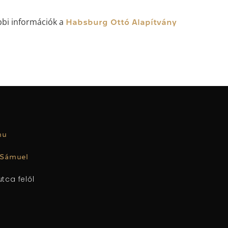
bi információk a
Habsburg Ottó Alapítvány
.hu
 Sámuel
tca felől