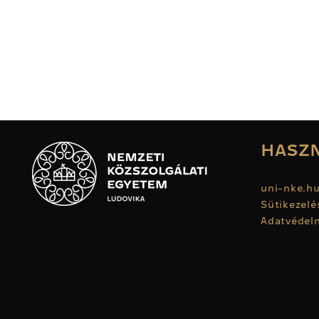
HASZN
uni-nke.h
Sütikezelé
Adatvédelm