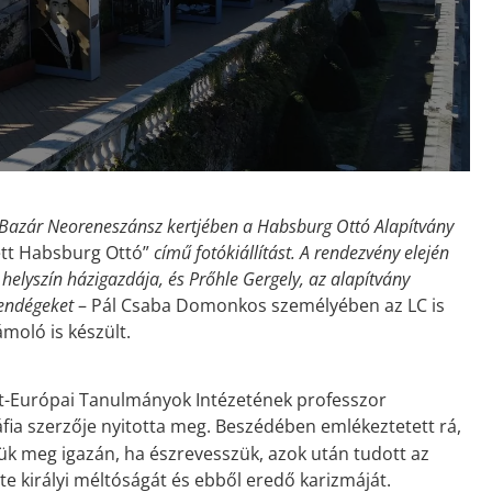
 Bazár Neoreneszánsz kertjében a Habsburg Ottó Alapítvány
ett Habsburg Ottó”
című fotókiállítást. A rendezvény elején
helyszín házigazdája, és Prőhle Gergely, az alapítvány
vendégeket
– Pál Csaba Domonkos személyében az LC is
moló is készült.
let-Európai Tanulmányok Intézetének professzor
ia szerzője nyitotta meg. Beszédében emlékeztetett rá,
ük meg igazán, ha észrevesszük, azok után tudott az
tte királyi méltóságát és ebből eredő karizmáját.