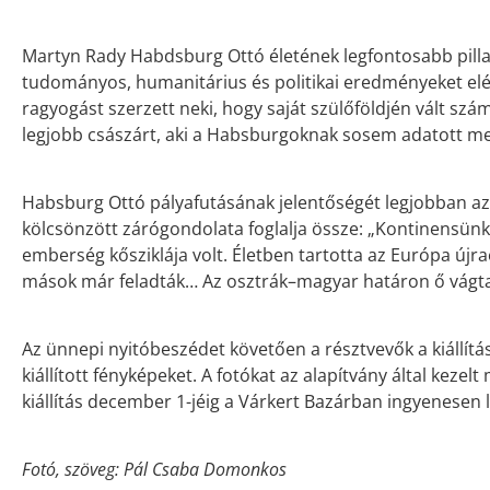
Martyn Rady Habdsburg Ottó életének legfontosabb pillan
tudományos, humanitárius és politikai eredményeket elé
ragyogást szerzett neki, hogy saját szülőföldjén vált szám
legjobb császárt, aki a Habsburgoknak sosem adatott me
Habsburg Ottó pályafutásának jelentőségét legjobban az
kölcsönzött zárógondolata foglalja össze: „Kontinensün
emberség kősziklája volt. Életben tartotta az Európa újr
mások már feladták… Az osztrák–magyar határon ő vágta 
Az ünnepi nyitóbeszédet követően a résztvevők a kiállítá
kiállított fényképeket. A fotókat az alapítvány által kezel
kiállítás december 1-jéig a Várkert Bazárban ingyenesen 
Fotó, szöveg: Pál Csaba Domonkos