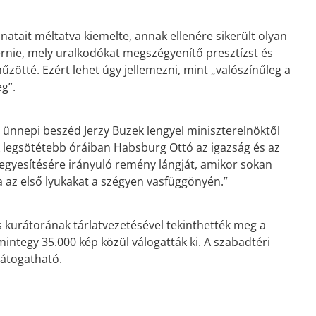
atait méltatva kiemelte, annak ellenére sikerült olyan
rnie, mely uralkodókat megszégyenítő presztízst és
űzötté. Ezért lehet úgy jellemezni, mint „valószínűleg a
g”.
 ünnepi beszéd Jerzy Buzek lengyel miniszterelnöktől
k legsötétebb óráiban Habsburg Ottó az igazság és az
aegyesítésére irányuló remény lángját, amikor sokan
az első lyukakat a szégyen vasfüggönyén.”
s kurátorának tárlatvezetésével tekinthették meg a
t mintegy 35.000 kép közül válogatták ki. A szabadtéri
látogatható.