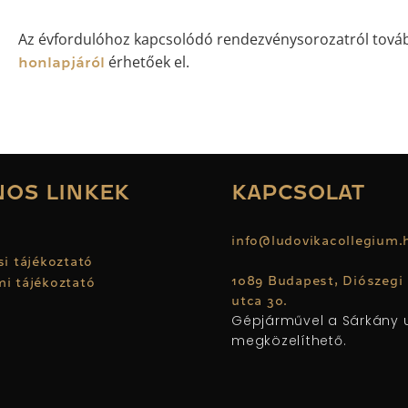
Az évfordulóhoz kapcsolódó rendezvénysorozatról továb
érhetőek el.
honlapjáról
OS LINKEK
KAPCSOLAT
u
info@ludovikacollegium
si tájékoztató
1089 Budapest, Diószegi
i tájékoztató
utca 30.
Gépjárművel a Sárkány u
megközelíthető.