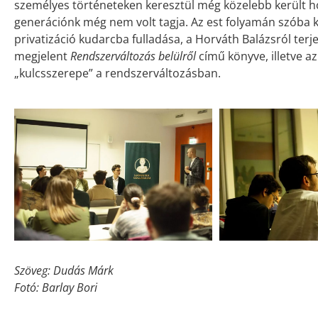
személyes történeteken keresztül még közelebb került h
generációnk még nem volt tagja. Az est folyamán szóba k
privatizáció kudarcba fulladása, a Horváth Balázsról te
megjelent
Rendszerváltozás belülről
című könyve, illetve az
„kulcsszerepe” a rendszerváltozásban.
Szöveg: Dudás Márk
Fotó: Barlay Bori