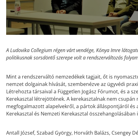
A Ludovika Collegium régen várt vendége, Kónya Imre látogato
politikusnak sorsdöntő szerepe volt a rendszerváltozás foly
Mint a rendszerváltó nemzedékek tagjait, őt is nyomaszto
nemzet dolgainak hívását, szembenézve az ügyvédi praxis
Létrehozta társaival a Független Jogász Fórumot, és a sz
Kerekasztal létrejöttének. A kerekasztalnak nem csupán 
megfogalmazott alapelvekről, a pártok álláspontjáról és 
Kerekasztal és Nemzeti Kerekasztal összehangolásában is
Antall József, Szabad György, Horváth Balázs, Csengey