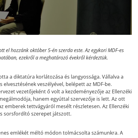
tt el hozzánk október 5-én szerda este. Az egykori MDF-es
amatában, ezekről a meghatározó évekről kérdeztük.
tta a diktatúra korlátozása és langyossága. Vállalva a
 elvesztésének veszélyével, belépett az MDF-be.
ervezet vezetőjeként ő volt a kezdeményezője az Ellenzéki
megálmodója, hanem egyúttal szervezője is lett. Az ott
az emberek tettvágyáról mesélt részletesen. Az Ellenzéki
 sorsfordító szerepet játszott.
 Dénes emlékét méltó módon tolmácsolta számunkra. A