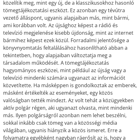
közelítik meg, mint egy új, de a klasszikusokhoz hasonló
tömegtájékoztatási eszközt. Ez azonban egy tévútra
vezető álláspont, ugyanis alapjaiban más, mint bármi,
ami korábban volt. Az újsághoz képest a rádió és
televízió megjelenése kisebb újdonság, mint az internet
bármihez képest ezek közül. Forradalmi jelentősége a
könyvnyomtatás feltalálásához hasonlítható abban a
tekintetben, hogy alapjaiban változtatja meg a
társadalom működését. A tömegtájékoztatás
hagyományos eszközei, mint például az újság vagy a
televízió mindenki számára ugyanazt az információt
közvetítette. Ha másképpen is gondolkoztak az emberek,
másként értékelték az eseményeket, egy közös
valóságban tették mindezt. Az volt tehát a közügyekben
aktív polgár régen, aki ugyanazt olvasta, mint mindenki
más. Ilyen polgárságról azonban nem lehet beszélni,
sokkal inkább csak tömeg van a közösségi média
világában, ugyanis hiányzik a közös ismeret. Erre a
folyamatra egyébként nagyban ráerősít az is, hogy a