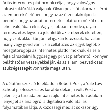
óriás internetes platformok céljai, hogy valóságos
infrastruktúrákká váljanak. Olyan pozíciót akarnak elérni
az emberek életében, hogy az az érzet alakuljon ki
bennük, hogy az adott internetes platform nélkül nem
lehet valójában élni. Vagyis, jobban mondva, olyan
természetes legyen a jelenlétük az emberek életében,
hogy csak akkor tűnjön fel igazán létezésük, ha valami
hiány vagy gond van. Ez a célkitűzés az egyik legfőbb
mozgatórugója az internetes platformoknak, és ez a
fajta társadalmi függőség egy privát platformtól könnyen
beláthatóan veszélyekkel jár, és az állami beavatkozás
szükségességét vonhatja maga után.
A délutáni szekció fő előadója Robert Post, a Yale Law
School professzora és korábbi dékánja volt. Post a
jelenleg a társadalomban zajló internetes forradalom
lényegét az analógról a digitálisra való átállás
folyamatában látja. A közösségi médiát sokszor úgy