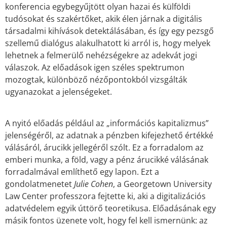
konferencia egybegyűjtött olyan hazai és külföldi
tudósokat és szakértőket, akik élen járnak a digitális
társadalmi kihívások detektálásában, és így egy pezsgő
szellemű dialógus alakulhatott ki arról is, hogy melyek
lehetnek a felmerülő nehézségekre az adekvát jogi
válaszok. Az előadások igen széles spektrumon
mozogtak, különböző nézőpontokból vizsgálták
ugyanazokat a jelenségeket.
A nyitó előadás például az „információs kapitalizmus”
jelenségéről, az adatnak a pénzben kifejezhető értékké
válásáról, árucikk jellegéről szólt. Ez a forradalom az
emberi munka, a föld, vagy a pénz árucikké válásának
forradalmával említhető egy lapon. Ezt a
gondolatmenetet
Julie Cohen
, a Georgetown University
Law Center professzora fejtette ki, aki a digitalizációs
adatvédelem egyik úttörő teoretikusa. Előadásának egy
másik fontos üzenete volt, hogy fel kell ismernünk: az