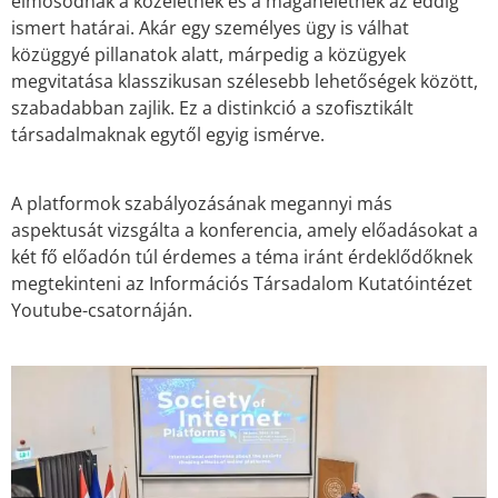
elmosódnak a közéletnek és a magánéletnek az eddig
ismert határai. Akár egy személyes ügy is válhat
közüggyé pillanatok alatt, márpedig a közügyek
megvitatása klasszikusan szélesebb lehetőségek között,
szabadabban zajlik. Ez a distinkció a szofisztikált
társadalmaknak egytől egyig ismérve.
A platformok szabályozásának megannyi más
aspektusát vizsgálta a konferencia, amely előadásokat a
két fő előadón túl érdemes a téma iránt érdeklődőknek
megtekinteni az Információs Társadalom Kutatóintézet
Youtube-csatornáján.