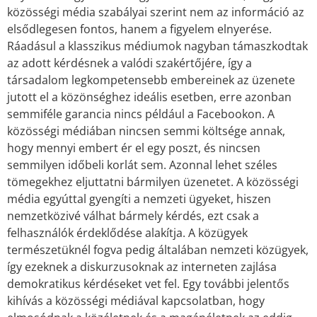
közösségi média szabályai szerint nem az információ az
elsődlegesen fontos, hanem a figyelem elnyerése.
Ráadásul a klasszikus médiumok nagyban támaszkodtak
az adott kérdésnek a valódi szakértőjére, így a
társadalom legkompetensebb embereinek az üzenete
jutott el a közönséghez ideális esetben, erre azonban
semmiféle garancia nincs például a Facebookon. A
közösségi médiában nincsen semmi költsége annak,
hogy mennyi embert ér el egy poszt, és nincsen
semmilyen időbeli korlát sem. Azonnal lehet széles
tömegekhez eljuttatni bármilyen üzenetet. A közösségi
média egyúttal gyengíti a nemzeti ügyeket, hiszen
nemzetközivé válhat bármely kérdés, ezt csak a
felhasználók érdeklődése alakítja. A közügyek
természetüknél fogva pedig általában nemzeti közügyek,
így ezeknek a diskurzusoknak az interneten zajlása
demokratikus kérdéseket vet fel. Egy további jelentős
kihívás a közösségi médiával kapcsolatban, hogy