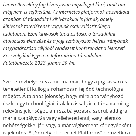
ismeretlen előny fog bizonyosan napvilágot látni, amit ma
még nem is sejthetünk. Az internetes platformok használata
azonban új társadalmi kihívásokkal is járnak, amely
kihívások töredékének vagyunk csak valószínűleg a
tudatában. Ezen kihívások tudatosítása, a társadalmi
átalakulás elemzése és a jogi szabályozás helyes irányának
meghatározása céljából rendezett konferenciát a Nemzeti
Közszolgálati Egyetem Információs Társadalom
Kutatóintézete 2023. június 20-án.
Szinte közhelynek számít ma már, hogy a jog lassan és
tehetetlenül kullog a rohamosan fejlődő technológia
mögött. Általános jelenség, hogy mire a törvényhozó
észlel egy technológiai átalakulással járó, társadalmilag
releváns jelenséget, ami szabályozásra szorul, addigra
már a szabályozás vagy ellehetetlenül, vagy jelentős
nehézségekkel jár, vagy a már végbement kár egyébként
is jelentős. A „Society of Internet Platforms” nemzetközi