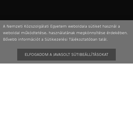
A Nemzeti Közszolgálati Egyetem weboldala sütiket használ a
weboldal működtetése, használatának megkönnyítése érdekében.
Bővebb információt a Sütikezelési Tájékoztatóban talál.
ELFOGADOM A JAVASOLT SÜTIBEÁLLÍTÁSOKAT