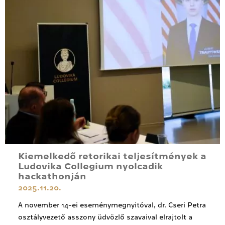
Kiemelkedő retorikai teljesítmények a
Ludovika Collegium nyolcadik
hackathonján
2025.11.20.
A november 14-ei eseménymegnyitóval, dr. Cseri Petra
osztályvezető asszony üdvözlő szavaival elrajtolt a