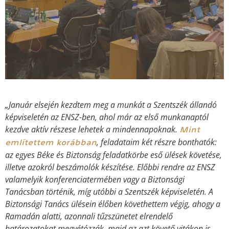
„Január elsején kezdtem meg a munkát a Szentszék állandó
képviseletén az ENSZ-ben, ahol már az első munkanaptól
kezdve aktív részese lehetek a mindennapoknak.
Mint
, feladataim két részre bonthatók:
említettem korábban
az egyes Béke és Biztonság feladatkörbe eső ülések követése,
illetve azokról beszámolók készítése. Előbbi rendre az ENSZ
valamelyik konferenciatermében vagy a Biztonsági
Tanácsban történik, míg utóbbi a Szentszék képviseletén. A
Biztonsági Tanács ülésein élőben követhettem végig, ahogy a
Ramadán alatti, azonnali tűzszünetet elrendelő
határozatokat megvétózzák, majd az azt követő vitákon is