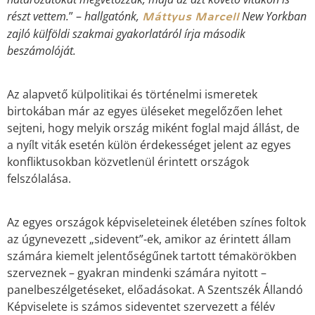
részt vettem.
” –
hallgatónk,
New Yorkban
Máttyus Marcell
zajló külföldi szakmai gyakorlatáról írja második
beszámolóját.
Az alapvető külpolitikai és történelmi ismeretek
birtokában már az egyes üléseket megelőzően lehet
sejteni, hogy melyik ország miként foglal majd állást, de
a nyílt viták esetén külön érdekességet jelent az egyes
konfliktusokban közvetlenül érintett országok
felszólalása.
Az egyes országok képviseleteinek életében színes foltok
az úgynevezett „sidevent”-ek, amikor az érintett állam
számára kiemelt jelentőségűnek tartott témakörökben
szerveznek – gyakran mindenki számára nyitott –
panelbeszélgetéseket, előadásokat. A Szentszék Állandó
Képviselete is számos sideventet szervezett a félév