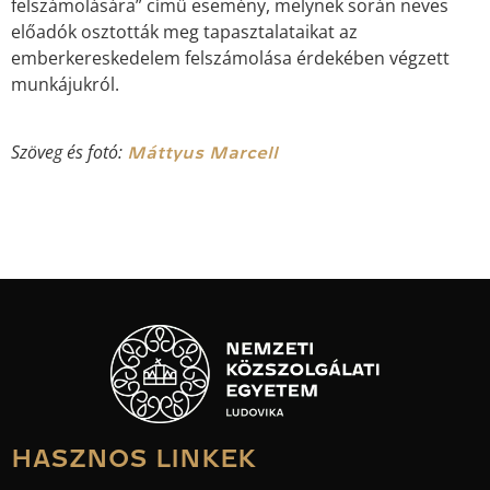
felszámolására” című esemény, melynek során neves
előadók osztották meg tapasztalataikat az
emberkereskedelem felszámolása érdekében végzett
munkájukról.
Szöveg és fotó:
Máttyus Marcell
HASZNOS LINKEK