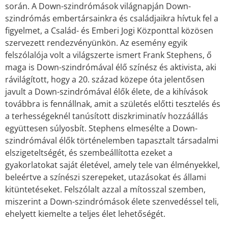
során. A Down-szindrómások világnapján Down-
szindrómás embertársainkra és családjaikra hívtuk fel a
figyelmet, a Család- és Emberi Jogi Központtal közösen
szervezett rendezvényünkön. Az esemény egyik
felszólalója volt a világszerte ismert Frank Stephens, ő
maga is Down-szindrómával élő színész és aktivista, aki
rávilágított, hogy a 20. század közepe óta jelentősen
javult a Down-szindrómával élők élete, de a kihívások
továbbra is fennállnak, amit a születés előtti tesztelés és
a terhességeknél tanúsított diszkriminatív hozzáállás
együttesen súlyosbít. Stephens elmesélte a Down-
szindrómával élők történelemben tapasztalt társadalmi
elszigeteltségét, és szembeállította ezeket a
gyakorlatokat saját életével, amely tele van élményekkel,
beleértve a színészi szerepeket, utazásokat és állami
kitüntetéseket. Felszólalt azzal a mítosszal szemben,
miszerint a Down-szindrómások élete szenvedéssel teli,
ehelyett kiemelte a teljes élet lehetőségét.